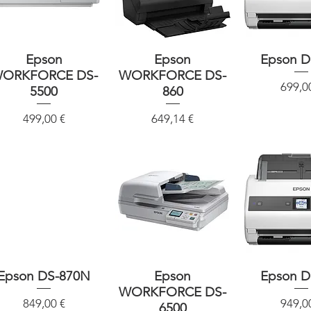
Schnellansicht
Epson
Schnellansicht
Epson
Epson D
Schnellan
ORKFORCE DS-
WORKFORCE DS-
Preis
699,0
5500
860
Preis
Preis
499,00 €
649,14 €
Epson DS-870N
Schnellansicht
Schnellansicht
Epson
Epson D
Schnellan
WORKFORCE DS-
Preis
Preis
849,00 €
949,0
6500