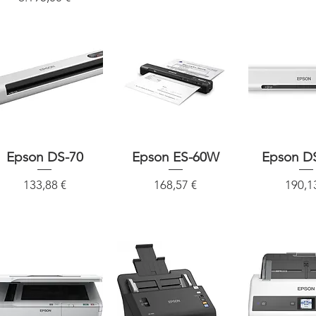
Epson DS-70
Schnellansicht
Epson ES-60W
Schnellansicht
Epson D
Schnellan
Preis
Preis
Preis
133,88 €
168,57 €
190,1