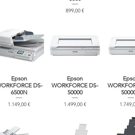
Preis
899,00 €
Schnellansicht
Epson
Schnellansicht
Epson
Schnellan
Eps
ORKFORCE DS-
WORKFORCE DS-
WORKFOR
6500N
50000
5000
Preis
Preis
Preis
1.149,00 €
1.499,00 €
1.749,