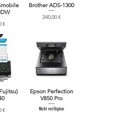
Smobile
sicht
Brother ADS-1300
Schnellansicht
0DW
Preis
240,00 €
0 €
Fujitsu)
sicht
Epson Perfection
Schnellansicht
40
V850 Pro
Nicht verfügbar
0 €