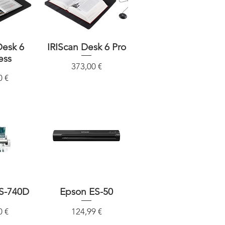
Desk 6
sicht
IRIScan Desk 6 Pro
Schnellansicht
ess
Preis
373,00 €
0 €
DS-740D
sicht
Epson ES-50
Schnellansicht
Preis
0 €
124,99 €