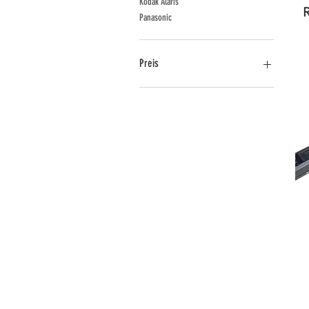
Kodak Alaris
R
Panasonic
Preis
0 €
69.000 €