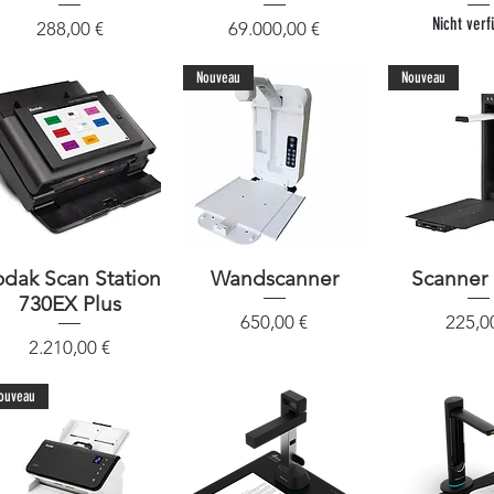
Nicht ver
Preis
Preis
288,00 €
69.000,00 €
Nouveau
Nouveau
dak Scan Station
Schnellansicht
Wandscanner
Schnellansicht
Scanner
Schnellan
730EX Plus
Preis
Preis
650,00 €
225,0
Preis
2.210,00 €
ouveau