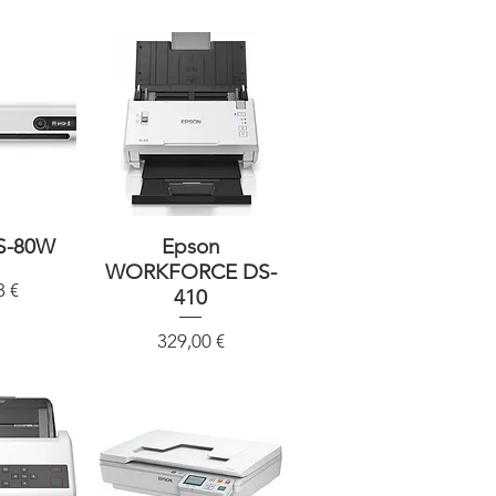
S-80W
sicht
Schnellansicht
Epson
WORKFORCE DS-
3 €
410
Preis
329,00 €