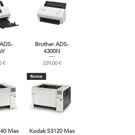
 ADS-
sicht
Brother ADS-
Schnellansicht
0W
4300N
Preis
0 €
329,00 €
Nouveau
140 Max
sicht
Kodak S3120 Max
Schnellansicht