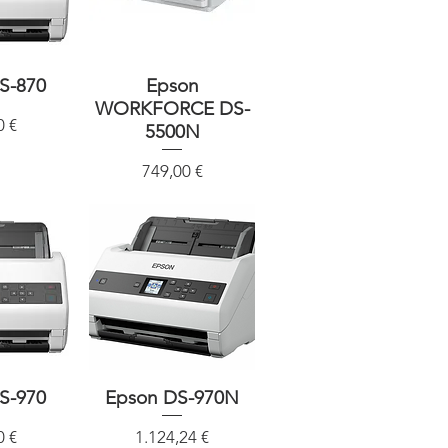
S-870
sicht
Schnellansicht
Epson
WORKFORCE DS-
0 €
5500N
Preis
749,00 €
S-970
sicht
Epson DS-970N
Schnellansicht
Preis
0 €
1.124,24 €