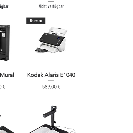
fügbar
Nicht verfügbar
Nouveau
 Mural
sicht
Kodak Alaris E1040
Schnellansicht
Preis
0 €
589,00 €