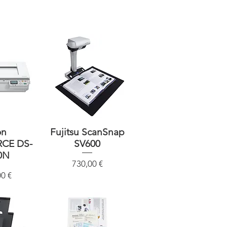
sicht
on
Fujitsu ScanSnap
Schnellansicht
CE DS-
SV600
0N
Preis
730,00 €
00 €