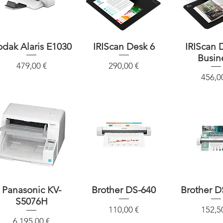
odak Alaris E1030
Schnellansicht
IRIScan Desk 6
Schnellansicht
IRIScan 
Schnellan
Busin
Preis
Preis
479,00 €
290,00 €
Preis
456,0
Panasonic KV-
Schnellansicht
Brother DS-640
Schnellansicht
Brother 
Schnellan
S5076H
Preis
Preis
110,00 €
152,5
Preis
6.195,00 €