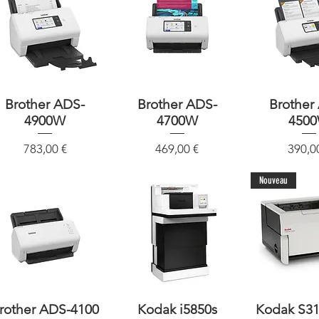
Brother ADS-
Schnellansicht
Brother ADS-
Schnellansicht
Brother
Schnellan
4900W
4700W
450
Preis
Preis
Preis
783,00 €
469,00 €
390,0
Nouveau
rother ADS-4100
Schnellansicht
Kodak i5850s
Schnellansicht
Kodak S3
Schnellan