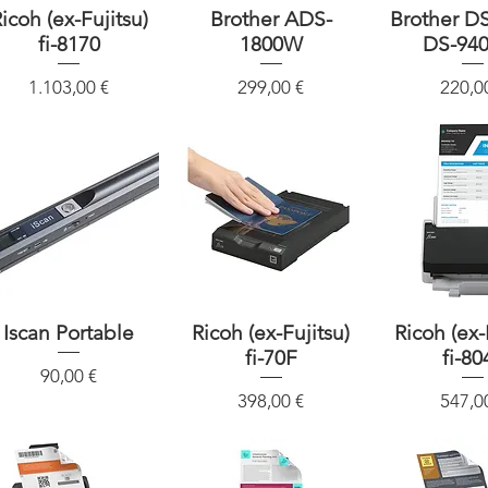
icoh (ex-Fujitsu)
Schnellansicht
Brother ADS-
Schnellansicht
Brother D
Schnellan
fi-8170
1800W
DS-94
Preis
Preis
Preis
1.103,00 €
299,00 €
220,0
Iscan Portable
Schnellansicht
Ricoh (ex-Fujitsu)
Schnellansicht
Ricoh (ex-
Schnellan
fi-70F
fi-80
Preis
90,00 €
Preis
Preis
398,00 €
547,0