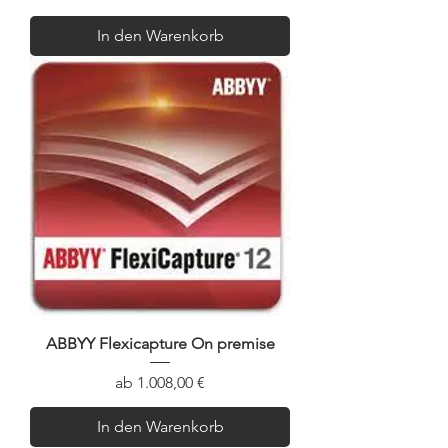
In den Warenkorb
ABBYY Flexicapture On premise
Sale-Preis
ab
1.008,00 €
In den Warenkorb