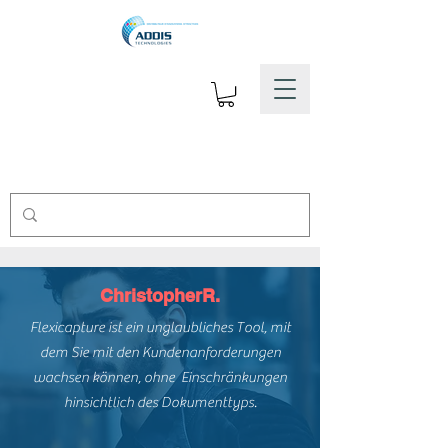
ChristopherR.
Flexicapture ist ein unglaubliches Tool, mit
dem Sie mit den Kundenanforderungen
wachsen können, ohne Einschränkungen
hinsichtlich des Dokumenttyps.