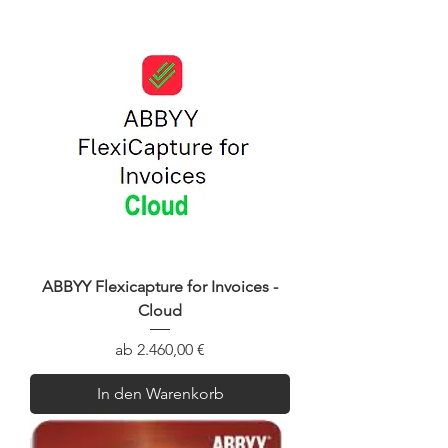
ABBYY Flexicapture for Invoices -
Cloud
Sale-Preis
ab
2.460,00 €
In den Warenkorb