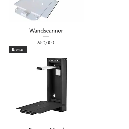
Wandscanner
Preis
650,00 €
Nouveau