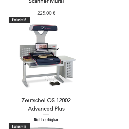
Scanner Mural
Preis
225,00 €
Exclusivité
Zeutschel OS 12002
Advanced Plus
Nicht verfügbar
Exclusivité