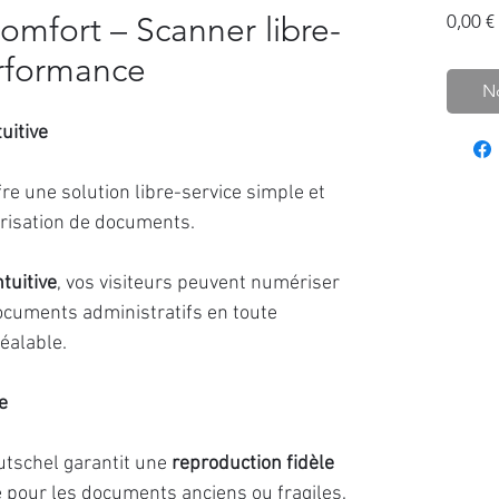
omfort – Scanner libre-
0,00 €
erformance
No
uitive
re une solution libre-service simple et
risation de documents.
ntuitive
, vos visiteurs peuvent numériser
ocuments administratifs en toute
éalable.
e
utschel garantit une
reproduction fidèle
 pour les documents anciens ou fragiles.