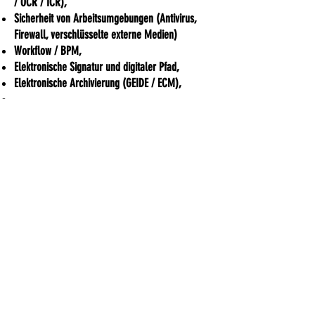
/ OCR / ICR),
Sicherheit von Arbeitsumgebungen (Antivirus,
Firewall, verschlüsselte externe Medien)
Workflow / BPM,
Elektronische Signatur und digitaler Pfad,
Elektronische Archivierung (GEIDE / ECM),
...
Bestätigte Expertise in den
Dematerialisierungsberufen, im Dienste von
Verlegern, Integratoren, Wiederverkäufern,
Dienstleistern...
ADDIS-Technologien
22 Post Pablo Picasso
44000 Nantes
+
33 2 40 95 38 07
contact@addis-technologies.eu