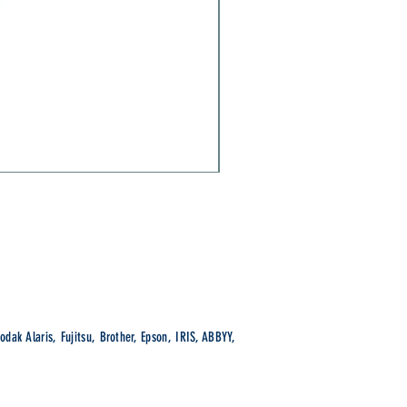
Brother ADS-1800W
Prix
299,00 €
wsletter
S'abonner
odak Alaris, Fujitsu, Brother, Epson, IRIS, ABBYY,