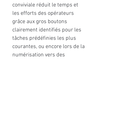
conviviale réduit le temps et
les efforts des opérateurs
grâce aux gros boutons
clairement identifiés pour les
tâches prédéfinies les plus
courantes, ou encore lors de la
numérisation vers des
adresses électroniques
programmées.
L’assistant vous guide
rapidement tout au long des
tâches et des opérations de
maintenance à l’aide d’invites à
l’écran, afin de maximiser le
temps de fonctionnement.