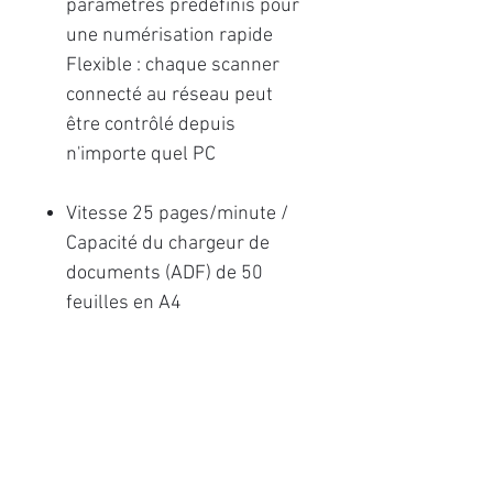
paramètres prédéfinis pour
une numérisation rapide
Flexible : chaque scanner
connecté au réseau peut
être contrôlé depuis
n'importe quel PC
Vitesse 25 pages/minute /
Capacité du chargeur de
documents (ADF) de 50
feuilles en A4
La série SP est
spécialement conçue pour
répondre à des besoins
essentiels de numérisation
et optimiser le processus de