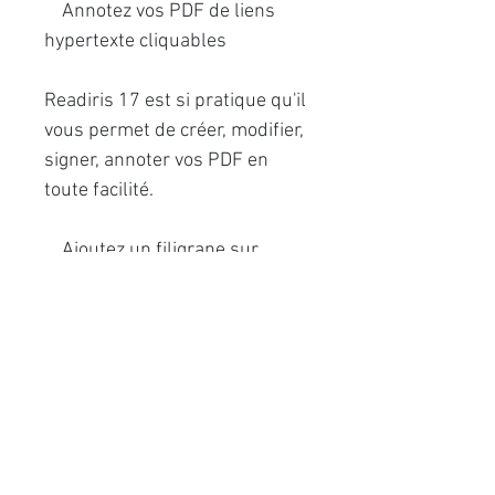
Annotez vos PDF de liens
hypertexte cliquables
Readiris 17 est si pratique qu'il
vous permet de créer, modifier,
signer, annoter vos PDF en
toute facilité.
Ajoutez un filigrane sur
toutes les pages
Ajoutez commentaires et
remarques à vos PDF
Éditez les styles de
caractères (barré, surligné,
souligné, couleur, ...)
Visualisez toutes les
annotations en une seule vue