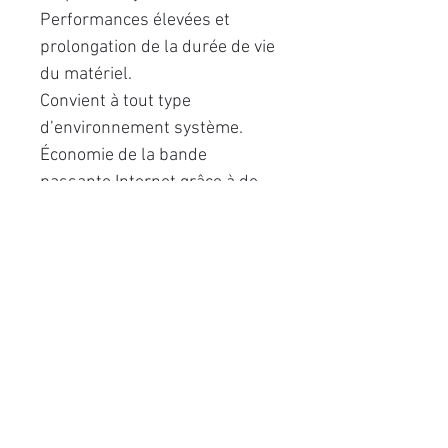
Performances élevées et
prolongation de la durée de vie
du matériel.
Convient à tout type
d’environnement système.
Économie de la bande
passante Internet grâce à de
très petites mises à jour.
Mode Gamer
ESET NOD32 Antivirus passe
automatiquement en mode
silencieux lorsqu’un
programme fonctionne en plein
écran. Les mises à jour du
système et les notiﬁcations