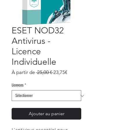
ESET NOD32
Antivirus -
Licence
Individuelle
Prix
Prix
À partir de
 25,00 € 
23,75€
original
promotionnel
Licences
*
Ajouter au panier