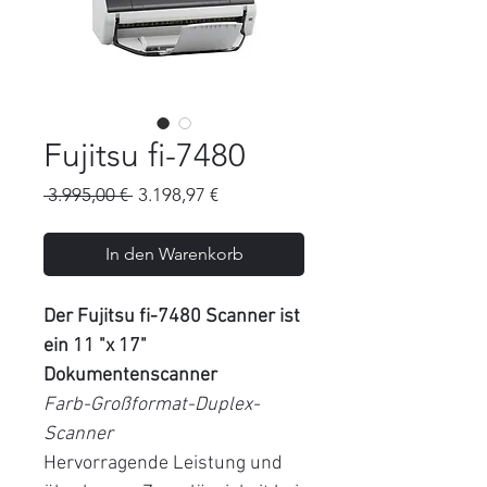
Fujitsu fi-7480
Standardpreis
Sale-
 3.995,00 € 
3.198,97 €
Preis
In den Warenkorb
Der Fujitsu fi-7480 Scanner ist
ein 11 "x 17"
Dokumentenscanner
Farb-Großformat-Duplex-
Scanner
Hervorragende Leistung und