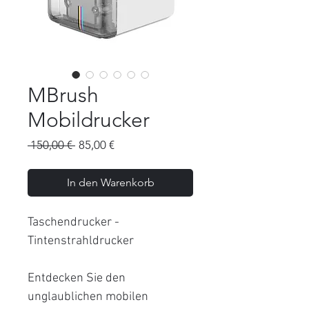
MBrush
Mobildrucker
Standardpreis
Sale-
 150,00 € 
85,00 €
Preis
In den Warenkorb
Taschendrucker -
Tintenstrahldrucker
Entdecken Sie den
unglaublichen mobilen