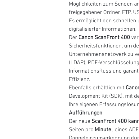
Möglichkeiten zum Senden an
freigegebener Ordner, FTP, U
Es ermöglicht den schnellen
digitalisierter Informationen.
Der
Canon ScanFront 400
ver
Sicherheitsfunktionen, um de
Unternehmensnetzwerk zu verh
(LDAP), PDF-Verschlüsselung
Informationsfluss und garant
Effizienz.
Ebenfalls erhältlich mit
Cano
Development Kit (SDK), mit d
Ihre eigenen Erfassungslösun
Aufführungen
Der neue
ScanFront 400 kan
Seiten pro
Minute
, eines ADF
Doppeleinzugserkennung durch