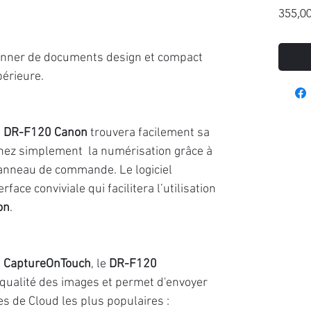
355,00
anner de documents design et compact
périeure.
e
DR-F120 Canon
trouvera facilement sa
hez simplement la numérisation grâce à
panneau de commande. Le logiciel
rface conviviale qui facilitera l’utilisation
on
.
e
CaptureOnTouch
, le
DR-F120
qualité des images et permet d'envoyer
s de Cloud les plus populaires :