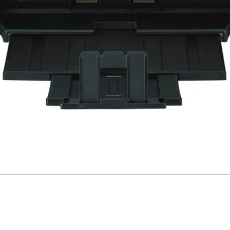
gien
Ne