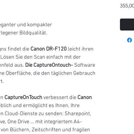
355,00
leganter und kompakter
egener Bildqualität.
ns findet die
Canon DR-F120
leicht ihren
 Lösen Sie den Scan einfach mit der
enfeld aus.
Die CaptureOntouch-
Software
he Oberfläche, die den täglichen Gebrauch
t.
on
CaptureOnTouch
verbessert die
Canon
eblich und ermöglicht es Ihnen, Ihre
n Cloud-Dienste zu senden: Sharepoint,
e, One Drive ... mit integriertem A4-
on Büchern, Zeitschriften und fragilen