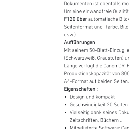
Dokumenten ist ebenfalls mög
Um eine einwandfreie Qualität
F120 über
automatische Bild
Seitenformat und -farbe, Bild
usw.).
Aufführungen
Mit seinem 50-Blatt-Einzug, 
(Schwarzweiß, Graustufen) u
Länge verfügt die Canon DR-F
Produktionskapazität von 800
A4-Format auf beiden Seiten.
Eigenschaften
:
Design und kompakt
Geschwindigkeit 20 Seiten 
Vielseitig dank seines D
Zeitschriften, Büchern ...
Mitgelieferte Software: Ca