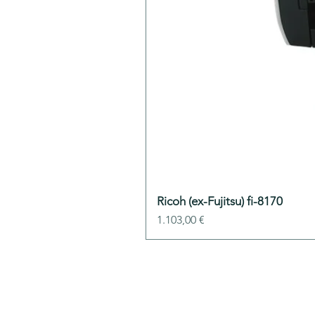
Ricoh (ex-Fujitsu) fi-8170
Preis
1.103,00 €
ADDIS-Technolo