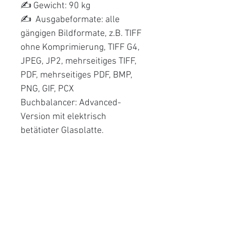
✍️ Gewicht: 90 kg
✍️ Ausgabeformate: alle
gängigen Bildformate, z.B. TIFF
ohne Komprimierung, TIFF G4,
JPEG, JP2, mehrseitiges TIFF,
PDF, mehrseitiges PDF, BMP,
PNG, GIF, PCX
Buchbalancer: Advanced-
Version mit elektrisch
betätigter Glasplatte,
Öffnungswinkel bis 90°
verstellbar; automatisches
Öffnen der Glasplatte nach
dem Scannen
✍️ Software: Omniscan
OS12.12 (64 Bit) mit
Multithread-Option;