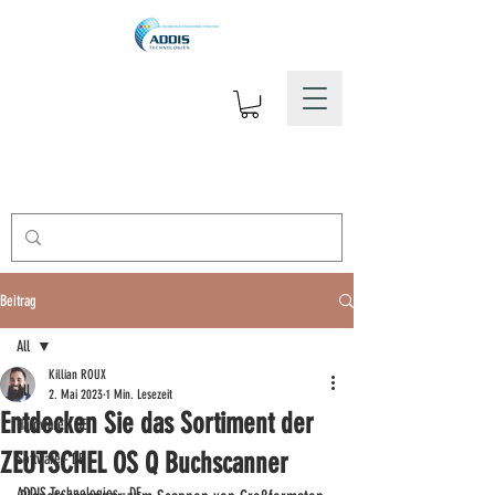
Beitrag
All
Killian ROUX
All
2. Mai 2023
1 Min. Lesezeit
Entdecken Sie das Sortiment der
Hardware - DE
ZEUTSCHEL OS Q Buchscanner
Software - DE
ADDIS Technologies - DE