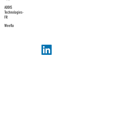
ADDIS Technologies
ADDIS
Technologies-
22 mail Pablo Picasso
FR
44000 Nantes
Weeflo
+
33 2 40 95 38 07
contact@addis-technologies.eu
Newsletter
S'abonner
Partenaires : Zeutschel, Ricoh, Kodak Alaris, Fujitsu,
Brother, Epson, IRIS, ABBYY, Canon, DELL, ESET
© 2022 ADDIS Technologies