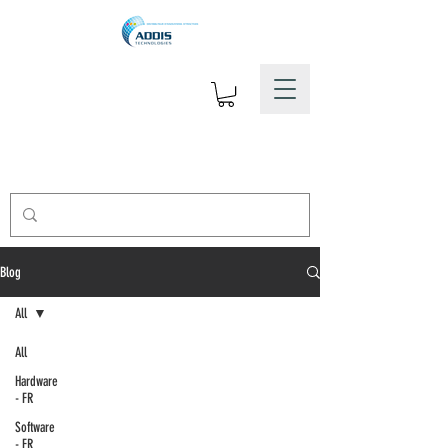
Blog
All
All
Hardware
- FR
Software
- FR