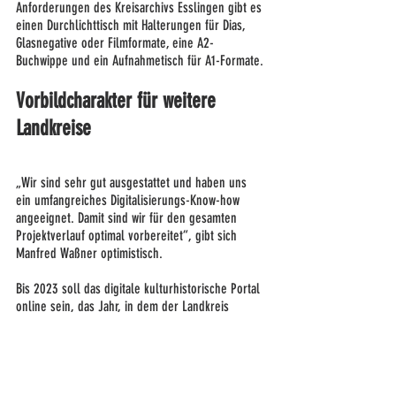
Anforderungen des Kreisarchivs Esslingen gibt es 
einen Durchlichttisch mit Halterungen für Dias, 
Glasnegative oder Filmformate, eine A2-
Buchwippe und ein Aufnahmetisch für A1-Formate.
Vorbildcharakter für weitere 
Landkreise
„Wir sind sehr gut ausgestattet und haben uns 
ein umfangreiches Digitalisierungs-Know-how 
angeeignet. Damit sind wir für den gesamten 
Projektverlauf optimal vorbereitet“, gibt sich 
Manfred Waßner optimistisch.
Bis 2023 soll das digitale kulturhistorische Portal 
online sein, das Jahr, in dem der Landkreis 
Esslingen sein 50-jähriges Bestehen feiert.
Und die Pläne des Kreisarchivs gehen schon 
weiter: „Weil wichtige Standards bei der 
Digitalisierung und den Metadaten beachtet 
werden, sind wir offen für weitere Partner und 