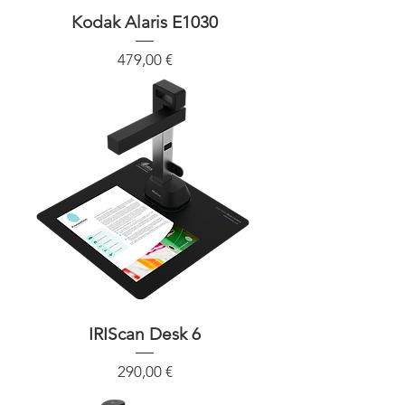
Kodak Alaris E1030
Precio
479,00 €
IRIScan Desk 6
Precio
290,00 €