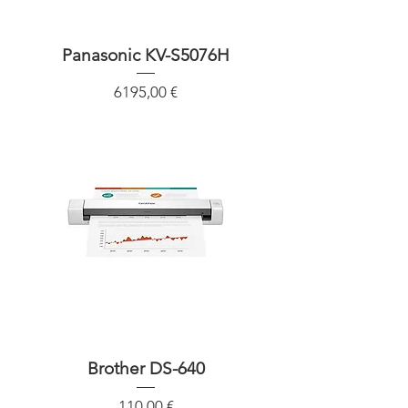
Panasonic KV-S5076H
Precio
6195,00 €
Brother DS-640
Precio
110,00 €