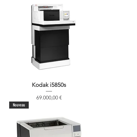
Kodak i5850s
Precio
69.000,00 €
Nouveau