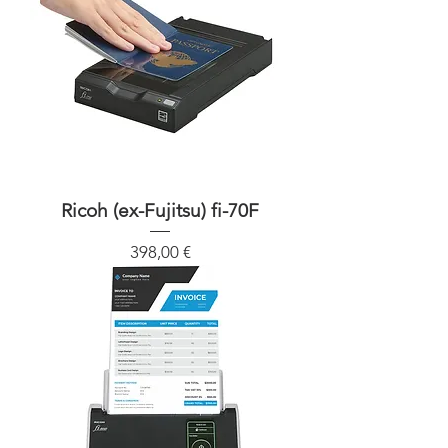
Ricoh (ex-Fujitsu) fi-70F
Precio
398,00 €