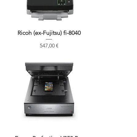
Ricoh (ex-Fujitsu) fi-8040
Precio
547,00 €