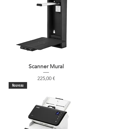
Scanner Mural
Precio
225,00 €
Nouveau