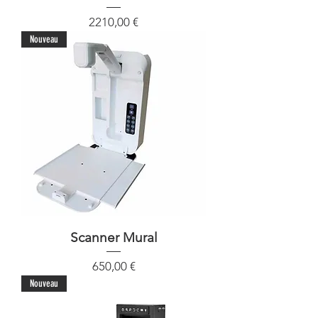
Precio
2210,00 €
Nouveau
Scanner Mural
Precio
650,00 €
Nouveau