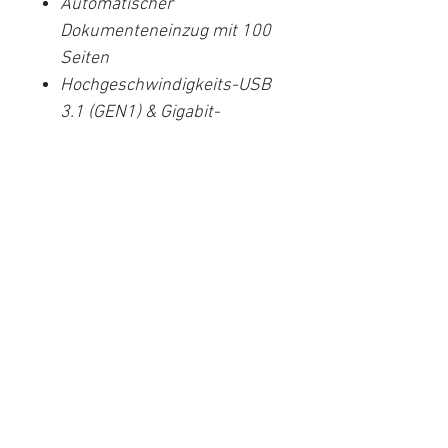
Automatischer
Dokumenteneinzug mit 100
Seiten
Hochgeschwindigkeits-USB
3.1 (GEN1) & Gigabit-
Ethernet-Schnittstellen
Zuführung gemischter
Dokumente und geprägter
Karten (bis zu 3 Karten)
Pass-Scannen
Netzwerkscan zu E-Mail / PC
/ FTP / Cloud *
30 Programmierbare
Direktscanziele
3 Jahre Garantie auf den
Austausch erweiterter
Einheiten