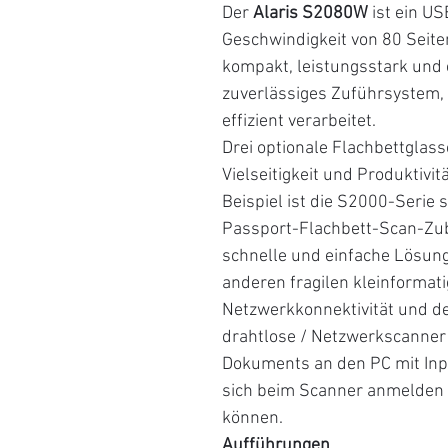
Der
Alaris S2080W
ist ein US
Geschwindigkeit von 80 Seite
kompakt, leistungsstark und e
zuverlässiges Zuführsystem,
effizient verarbeitet.
Drei optionale Flachbettglas
Vielseitigkeit und Produktivi
Beispiel ist die S2000-Serie s
Passport-Flachbett-Scan-Zu
schnelle und einfache Lösun
anderen fragilen kleinformat
Netzwerkkonnektivität und d
drahtlose / Netzwerkscanner
Dokuments an den PC mit Inpu
sich beim Scanner anmelden 
können.
Aufführungen