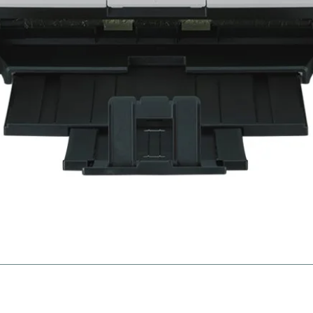
gien
Ne