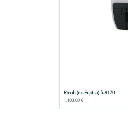
Ricoh (ex-Fujitsu) fi-8170
Preis
1.103,00 €
ADDIS-Technolo