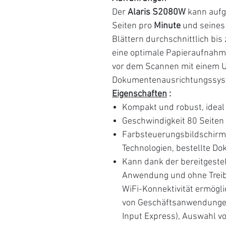
Der
Alaris S2080W
kann aufg
Seiten pro
Minute
und seines 
Blättern durchschnittlich bis
eine optimale Papieraufnahme
vor dem Scannen mit einem U
Dokumentenausrichtungssyst
Eigenschaften
:
Kompakt und robust, idea
Geschwindigkeit 80 Seiten 
Farbsteuerungsbildschirm,
Technologien, bestellte D
Kann dank der bereitgeste
Anwendung und ohne Treibe
WiFi-Konnektivität ermögl
von Geschäftsanwendungen,
Input Express), Auswahl v