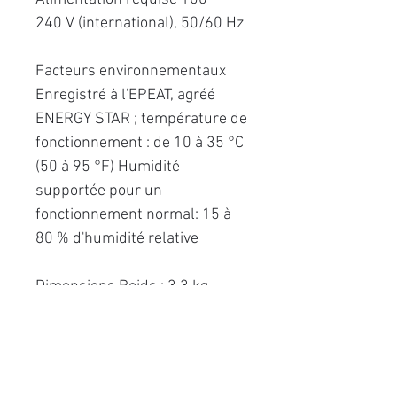
240 V (international), 50/60 Hz
Facteurs environnementaux
Enregistré à l'EPEAT, agréé
ENERGY STAR ; température de
fonctionnement : de 10 à 35 °C
(50 à 95 °F) Humidité
supportée pour un
fonctionnement normal: 15 à
80 % d'humidité relative
Dimensions Poids : 3,3 kg
(7,2 livres) Profondeur :
204 mm, bac de chargement et
plateau de sortie non compris ;
Largeur : 312 mm, Hauteur :