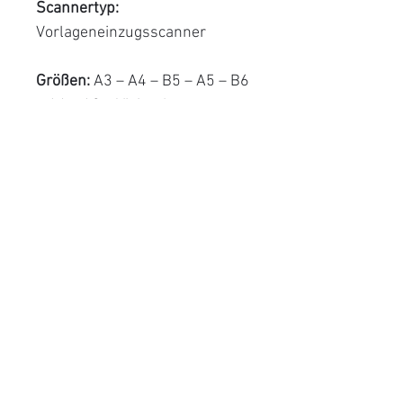
Scannertyp:
Vorlageneinzugsscanner
Größen:
A3 – A4 – B5 – A5 – B6
– A6 – A8 – Visitenkarten
Scangeschwindigkeit:
130 ppm
Ladegerät:
500 Seiten
Beide Seiten :
Ja
Tägliche Produktion:
60.000
Seiten/Tag
Garantie :
3 Monate