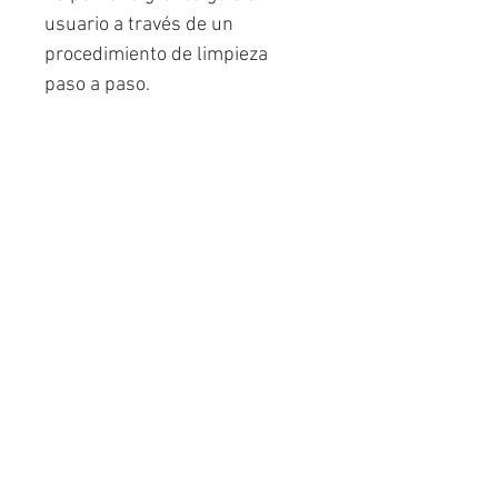
usuario a través de un
procedimiento de limpieza
paso a paso.
Caracteristicas
:
Velocidad de escaneo:
65 ppm
Revista:
100
Producción diaria:
7.000
Productos
relacionados