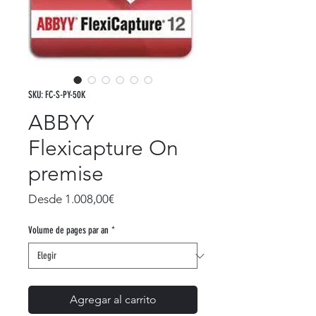
SKU: FC-S-PY-50K
ABBYY
Flexicapture On
premise
Precio
Desde
1.008,00€
de
oferta
Volume de pages par an
*
Agregar al carrito