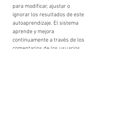
para modificar, ajustar o
ignorar los resultados de este
autoaprendizaje. El sistema
aprende y mejora
continuamente a través de los
comentarios de los usuarios,
aprovechando las tecnologías
avanzadas de procesamiento
de lenguaje natural y
aprendizaje automático de
ABBYY.
Clasificación avanzada de
documentos
La comunicación entrante se
puede clasificar por forma y