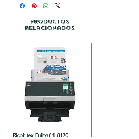
Productos
relacionados
Ricoh (ex-Fujitsu) fi-8170
Brother ADS-180