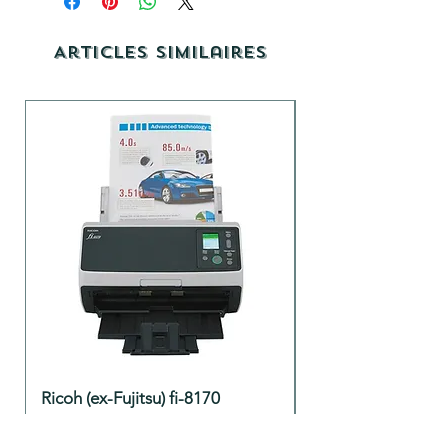
Articles similaires
Ricoh (ex-Fujitsu) fi-8170
Brother ADS-180
Prix
Prix
1 103,00 €
299,00 €