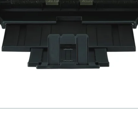
gies
Ne