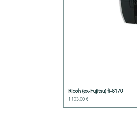
Ricoh (ex-Fujitsu) fi-8170
Prix
1 103,00 €
ADDIS Technolo