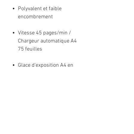
Polyvalent et faible
encombrement
Vitesse 45 pages/min /
Chargeur automatique A4
75 feuilles
Glace d'exposition A4 en
option
Numérisation de documents
longs (jusqu'à 2,54m)
Logiciel Image Capture Plus
inclus