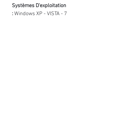
Systèmes D'exploitation
:
Windows XP - VISTA - 7
Garantie :
1 an
Plus :
Image Capture Plus
Articles similaires