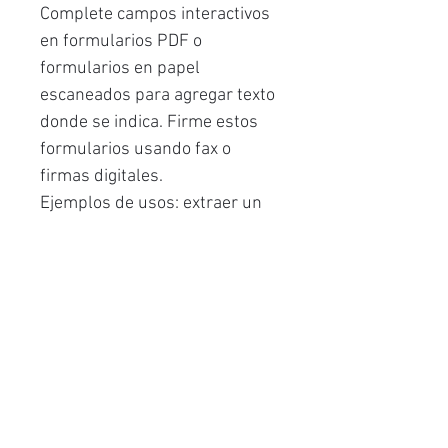
Complete campos interactivos
en formularios PDF o
formularios en papel
escaneados para agregar texto
donde se indica. Firme estos
formularios usando fax o
firmas digitales.
Ejemplos de usos: extraer un
área específica, modificar,
actualizar informes, tablas
financieras, documentos
legales, contratos, artículos,
cartas, etc., crear archivos
digitales de búsqueda de
documentos de varias páginas,
comparar 2 versiones de un
documento...