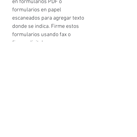
en formularios PDF o
formularios en papel
escaneados para agregar texto
donde se indica. Firme estos
formularios usando fax o
firmas digitales.
Ejemplos de usos: extraer un
área específica, modificar,
actualizar informes, tablas
financieras, documentos
legales, contratos, artículos,
cartas, etc., crear archivos
digitales de búsqueda de
documentos de varias páginas,
comparar 2 versiones de un
documento...
Idiomas de la interfaz de