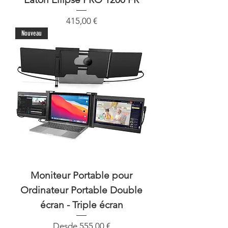
Precio
415,00 €
Nouveau
Moniteur Portable pour
Ordinateur Portable Double
écran - Triple écran
Precio de oferta
Desde
555,00 €