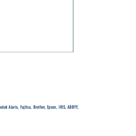
Brother ADS-1800W
Prix
299,00 €
wsletter
S'abonner
odak Alaris, Fujitsu, Brother, Epson, IRIS, ABBYY,