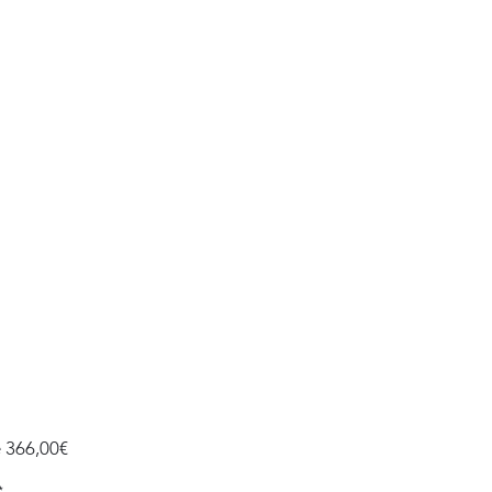
Precio
e
366,00€
de