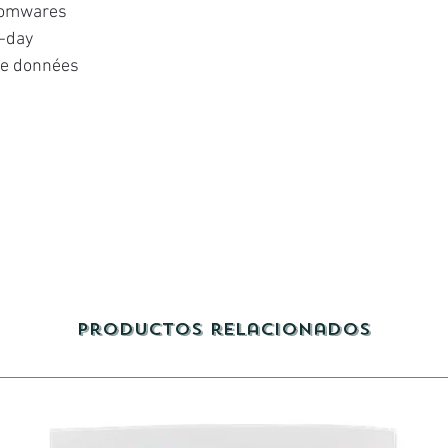
nsomwares
o-day
de données
Productos relacionados