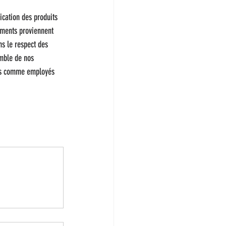
cation des produits 
ements proviennent 
ns le respect des 
emble de nos 
nes comme employés 