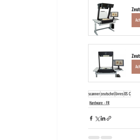
Zeut
Ac
Zeut
Ac
scanner
zeutschel
livres
OS C
Hardware - FR