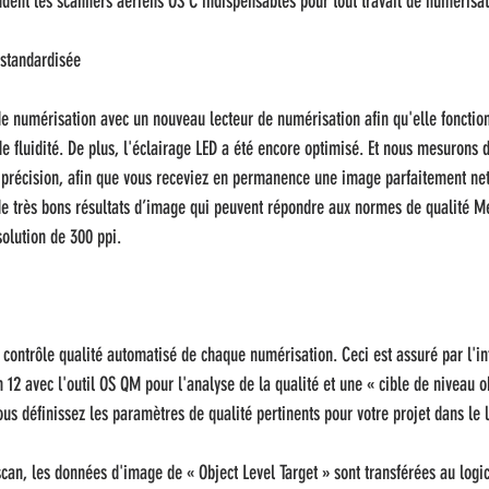
ndent les scanners aériens OS C indispensables pour tout travail de numérisat
 standardisée
de numérisation avec un nouveau lecteur de numérisation afin qu'elle foncti
de fluidité. De plus, l'éclairage LED a été encore optimisé. Et nous mesurons 
e précision, afin que vous receviez en permanence une image parfaitement ne
 de très bons résultats d’image qui peuvent répondre aux normes de qualité M
olution de 300 ppi.
ontrôle qualité automatisé de chaque numérisation. Ceci est assuré par l'int
 12 avec l'outil OS QM pour l'analyse de la qualité et une « cible de niveau o
vous définissez les paramètres de qualité pertinents pour votre projet dans le l
an, les données d'image de « Object Level Target » sont transférées au logic