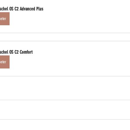
schel OS C2 Advanced Plus
heter
schel OS C2 Comfort
heter