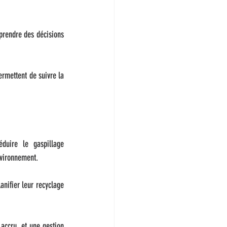
rendre des décisions 
rmettent de suivre la 
duire le gaspillage 
nvironnement.
nifier leur recyclage 
 accru, et une gestion 