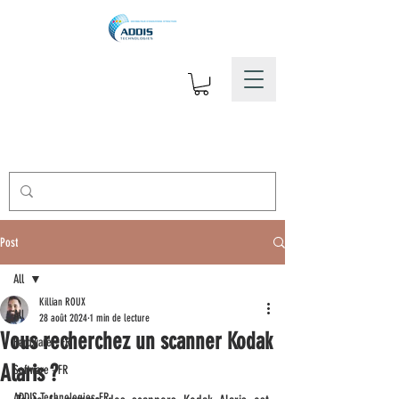
Post
All
Killian ROUX
All
28 août 2024
1 min de lecture
Vous recherchez un scanner Kodak
Hardware - FR
Alaris ?
Software - FR
ADDIS Technologies-FR