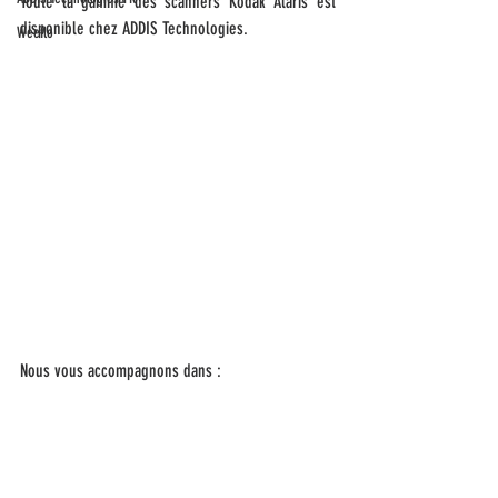
Toute la gamme des scanners Kodak Alaris est 
disponible chez ADDIS Technologies. 
Weeflo
Nous vous accompagnons dans : 