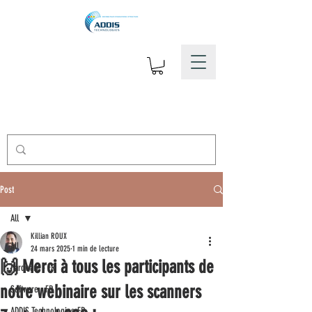
Post
All
Killian ROUX
All
24 mars 2025
1 min de lecture
🙌 Merci à tous les participants de
Hardware - FR
notre webinaire sur les scanners
Software - FR
ADDIS Technologies-FR