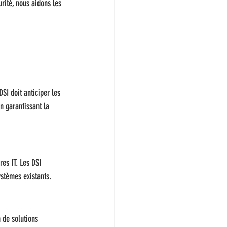
rité, nous aidons les 
SI doit anticiper les 
n garantissant la 
es IT. Les DSI 
ystèmes existants.
 de solutions 