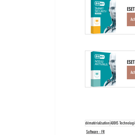
ESET
Ac
ESET
Ac
dématérialisation
ADDIS Technologi
Software - FR