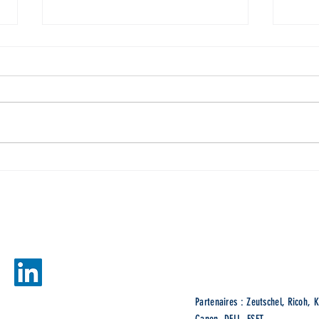
Comment organiser les pages d’un PDF
Prépar
dans FineReader PDF
except
PDF !
gies
Ne
Partenaires : Zeutschel, Ricoh, K
Canon, DELL, ESET