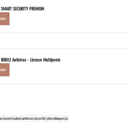
 SMART SECURITY PREMIUM
heter
 NOD32 Antivirus - Licence Multiposte
heter
es
numérisation
antivirus
sécurité
cyberattaques
ia