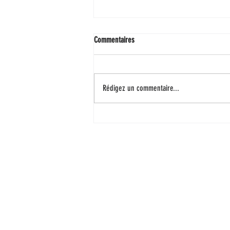
Commentaires
Rédigez un commentaire...
L'automatisation LAD-RAD
ADDIS Technolo
22 mail Pablo Picasso
44000 Nantes
+ 33 2 40 95 38 07
contact@addis-technologies.eu