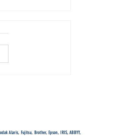
ez-vous pour une offre
ionnelle sur ABBYY FineReader
wsletter
S'abonner
odak Alaris, Fujitsu, Brother, Epson, IRIS, ABBYY,