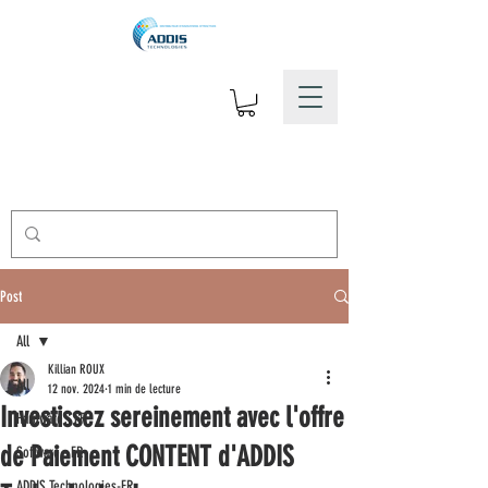
Post
All
Killian ROUX
All
12 nov. 2024
1 min de lecture
Investissez sereinement avec l'offre
Hardware - FR
de Paiement CONTENT d'ADDIS
Software - FR
ADDIS Technologies-FR