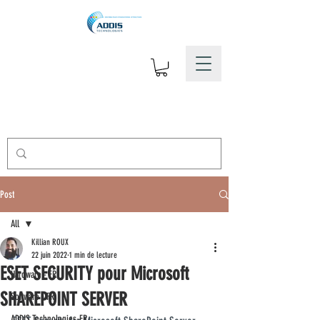
Post
All
Killian ROUX
All
22 juin 2022
1 min de lecture
ESET SECURITY pour Microsoft
Hardware - FR
SHAREPOINT SERVER
Software - FR
ADDIS Technologies-FR