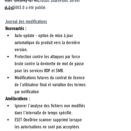
ESET Security for Microsoft SharePoint Server 
9.0.15003.0 a été publié.
Weeflo
Journal des modifications
Nouveautés :
Auto-update - option de mise à jour 
automatique du produit vers la dernière 
version.
Protection contre les attaques par force 
brute contre la devinette de mot de passe 
pour les services RDP et SMB.
Modifications futures du contrat de licence 
de l'utilisateur final et variation des termes 
par notification
Améliorations :
Ignorer l'analyse des fichiers non modifiés 
dans l'intervalle de temps spécifié.
ESET OneDrive scanner supprimé lorsque 
les autorisations ne sont pas acceptées