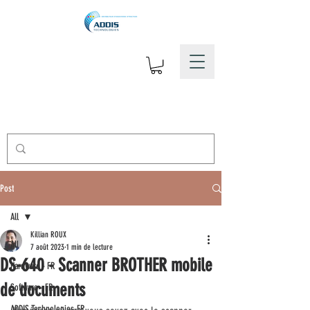
Post
All
Killian ROUX
All
7 août 2023
1 min de lecture
DS-640 - Scanner BROTHER mobile
Hardware - FR
de documents
Software - FR
ADDIS Technologies-FR