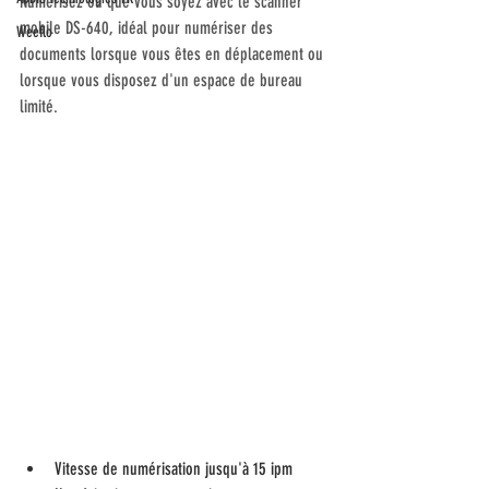
Numérisez où que vous soyez avec le scanner 
mobile DS-640, idéal pour numériser des 
Weeflo
documents lorsque vous êtes en déplacement ou 
lorsque vous disposez d'un espace de bureau 
limité.
Vitesse de numérisation jusqu'à 15 ipm