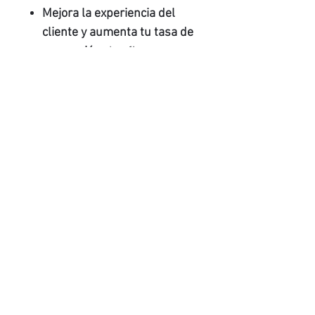
Mejora la experiencia del
cliente y aumenta tu tasa de
conversión
: las firmas
electrónicas permiten la
digitalización de las
relaciones con sus clientes.
Productos
relacionados