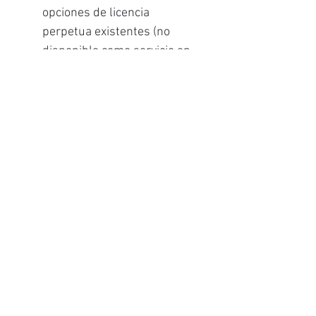
opciones de licencia
perpetua existentes (no
disponible como servicio en
Auto Import Edition)
Capture Pro Software (versión
de red)
Capture y procese datos en
toda su empresa
Administre múltiples
estaciones de captura e
indexación conectadas a su
red desde una única
ubicación central
Aproveche la administración