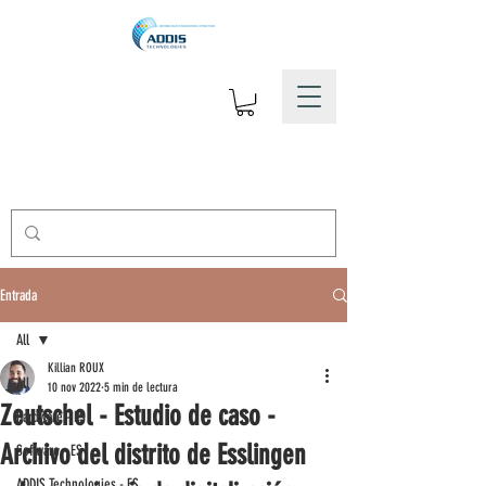
Entrada
All
Killian ROUX
All
10 nov 2022
5 min de lectura
Zeutschel - Estudio de caso -
Hardware - ES
Archivo del distrito de Esslingen
Software - ES
ADDIS Technologies - ES