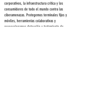
corporativos, la infraestructura crítica y los 
consumidores de todo el mundo contra las 
ciberamenazas. Protegemos terminales fijos y 
móviles, herramientas colaborativas y 
proporcionamos detección y tratamiento de 
incidencias. Establecidos en todo el mundo, 
nuestros centros de I+D recopilan y analizan 
amenazas cibernéticas para proteger a nuestros 
clientes y nuestro mundo digital.
Software - ES
Entradas recientes
Ver todo