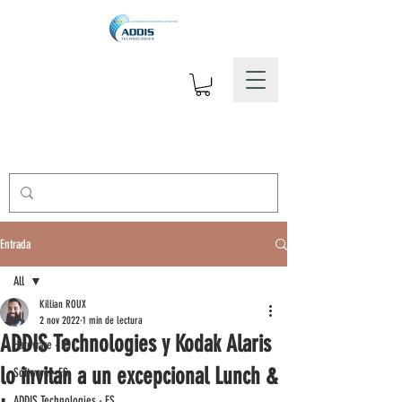
Entrada
All
Killian ROUX
All
2 nov 2022
1 min de lectura
ADDIS Technologies y Kodak Alaris
Hardware - ES
lo invitan a un excepcional Lunch &
Software - ES
ADDIS Technologies - ES