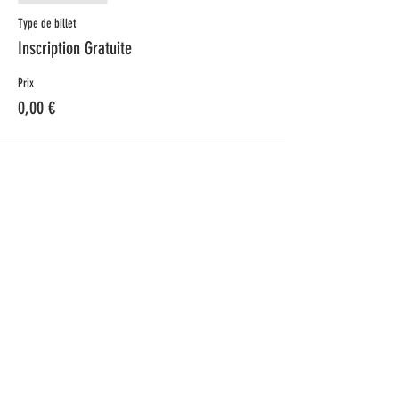
Type de billet
Inscription Gratuite
Prix
0,00 €
Partager cet événement
ADDIS Technologies
22 mail Pablo Picasso
44000 Nantes